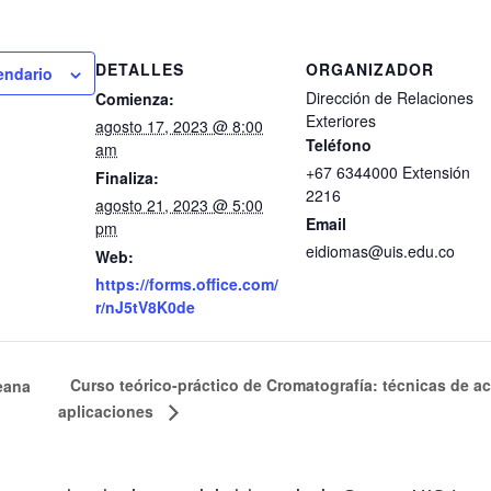
DETALLES
ORGANIZADOR
lendario
Dirección de Relaciones
Comienza:
Exteriores
agosto 17, 2023 @ 8:00
Teléfono
am
+67 6344000 Extensión
Finaliza:
2216
agosto 21, 2023 @ 5:00
Email
pm
eidiomas@uis.edu.co
Web:
https://forms.office.com/
r/nJ5tV8K0de
Curso teórico-práctico de Cromatografía: técnicas de 
eana
aplicaciones