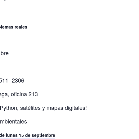
blemas reales
mbre
511 -2306
sga, oficina 213
ython, satélites y mapas digitales!
ambientales
 de lunes 15 de septiembre