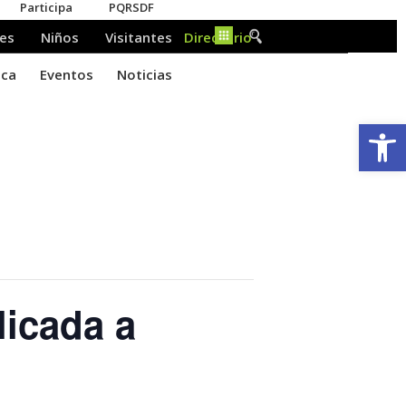
Ab
licada a