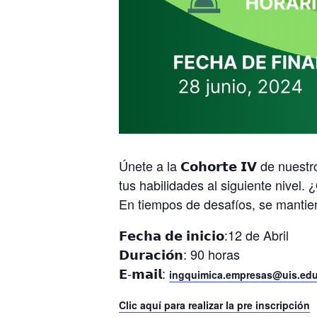
Únete a la 𝗖𝗼𝗵𝗼𝗿𝘁𝗲 𝗜𝗩 de nuestro ex
tus habilidades al siguiente nivel. ¿
En tiempos de desafíos, se manti
𝗙𝗲𝗰𝗵𝗮 𝗱𝗲 𝗶𝗻𝗶𝗰𝗶𝗼:12 de Abril
𝗗𝘂𝗿𝗮𝗰𝗶𝗼́𝗻: 90 horas
𝗘-𝗺𝗮𝗶𝗹:
ingquimica.empresas@uis.edu
Clic aquí para realizar la pre inscripción