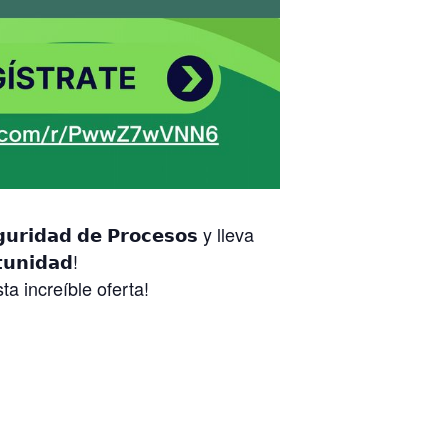
𝗿𝗶𝗱𝗮𝗱 𝗱𝗲 𝗣𝗿𝗼𝗰𝗲𝘀𝗼𝘀 y lleva
𝗻𝗶𝗱𝗮𝗱!
ta increíble oferta!