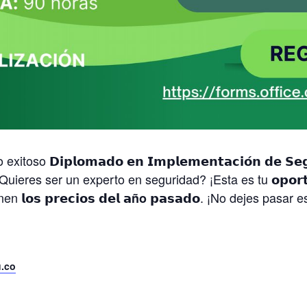
itoso 𝗗𝗶𝗽𝗹𝗼𝗺𝗮𝗱𝗼 𝗲𝗻 𝗜𝗺𝗽𝗹𝗲𝗺𝗲𝗻𝘁𝗮𝗰𝗶𝗼́𝗻 𝗱𝗲 𝗦𝗲𝗴
Quieres ser un experto en seguridad? ¡Esta es tu 𝗼𝗽𝗼𝗿𝘁𝘂
enen
. ¡No dejes pasar es
𝗹𝗼𝘀 𝗽𝗿𝗲𝗰𝗶𝗼𝘀 𝗱𝗲𝗹 𝗮ño 𝗽𝗮𝘀𝗮𝗱𝗼
.co