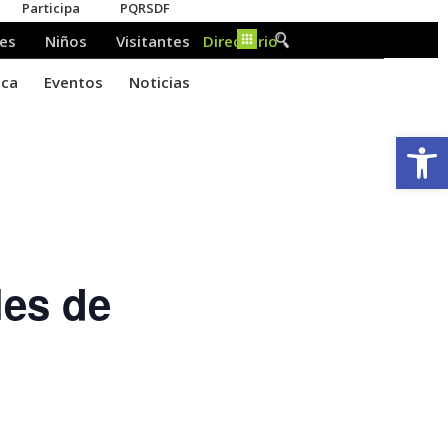
Ab
les de