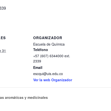
2339
LES
ORGANIZADOR
Escuela de Química
Teléfono
e 31
+57 (607) 6344000 ext.
2339
Email
escqui@uis.edu.co
Ver la web Organizador
tas aromáticas y medicinales