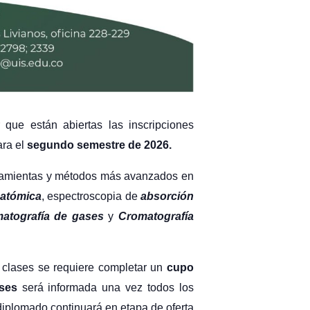
que están abiertas las inscripciones
ara el
segundo semestre de 2026.
rramientas y métodos más avanzados en
 atómica
, espectroscopia de
absorción
atografía de gases
y
Cromatografía
as clases se requiere completar un
cupo
ases
será informada una vez todos los
diplomado continuará en etapa de oferta