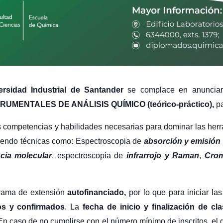
ersidad Industrial de Santander
se complace en anunciar 
MENTALES DE ANÁLISIS QUÍMICO (teórico-práctico),
p
as competencias y habilidades necesarias para dominar las he
uyendo técnicas como:
Espectroscopia de
absorción y emisión
cia molecular
, espectroscopia de
infrarrojo y Raman
,
Crom
rama de extensión
autofinanciado,
por lo que para iniciar l
os y confirmados
. La
fecha de inicio y finalización de cl
En caso de no cumplirse con el número mínimo de inscritos, el 