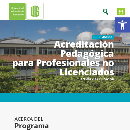
Ab
PROGRAMA
Acreditación
Pedagógica
para Profesionales no
Licenciados
Escuela de Educación
.
.
ACERCA DEL
Programa