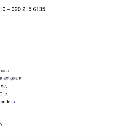
510 – 320 215 6135
bosa
a antigua al
 de,
Cite,
tander
+
0