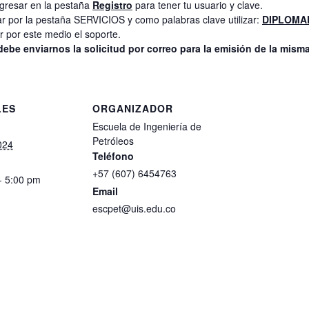
ngresar en la pestaña
Registro
para tener tu usuario y clave.
r por la pestaña SERVICIOS y como palabras clave utilizar:
DIPLOMA
r por este medio el soporte.
debe enviarnos la solicitud por correo para la emisión de la misma
LES
ORGANIZADOR
Escuela de Ingeniería de
Petróleos
2024
Teléfono
+57 (607) 6454763
- 5:00 pm
Email
escpet@uis.edu.co