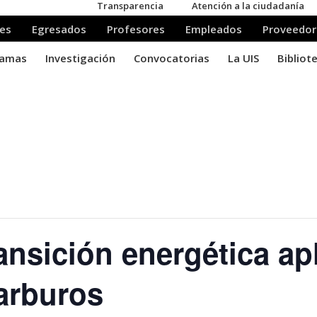
nsición energética apl
arburos