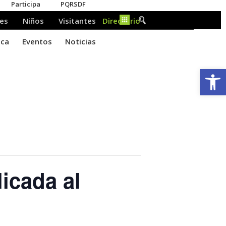
Ab
icada al