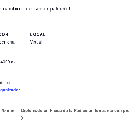
el cambio en el sector palmero!
DOR
LOCAL
geniería
Virtual
44000 ext.
edu.co
rganizador
Diplomado en Física de la Radiación Ionizante con pr
 Natural